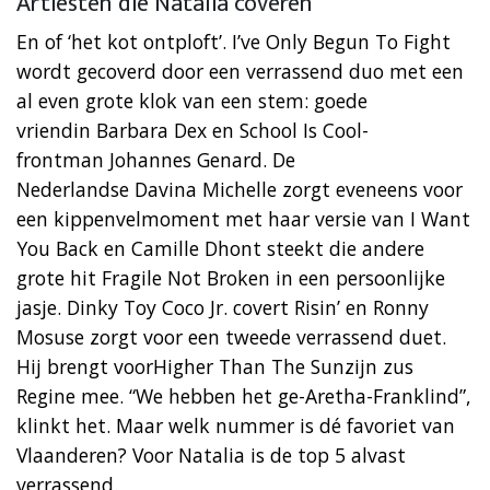
Artiesten die Natalia coveren
En of ‘het kot ontploft’. I’ve Only Begun To Fight
wordt gecoverd door een verrassend duo met een
al even grote klok van een stem: goede
vriendin Barbara Dex en School Is Cool-
frontman Johannes Genard. De
Nederlandse Davina Michelle zorgt eveneens voor
een kippenvelmoment met haar versie van I Want
You Back en Camille Dhont steekt die andere
grote hit Fragile Not Broken in een persoonlijke
jasje. Dinky Toy Coco Jr. covert Risin’ en Ronny
Mosuse zorgt voor een tweede verrassend duet.
Hij brengt voorHigher Than The Sunzijn zus
Regine mee. “We hebben het ge-Aretha-Franklind”,
klinkt het. Maar welk nummer is dé favoriet van
Vlaanderen? Voor Natalia is de top 5 alvast
verrassend.