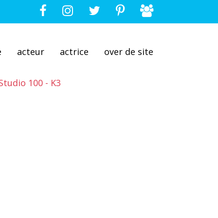
e
acteur
actrice
over de site