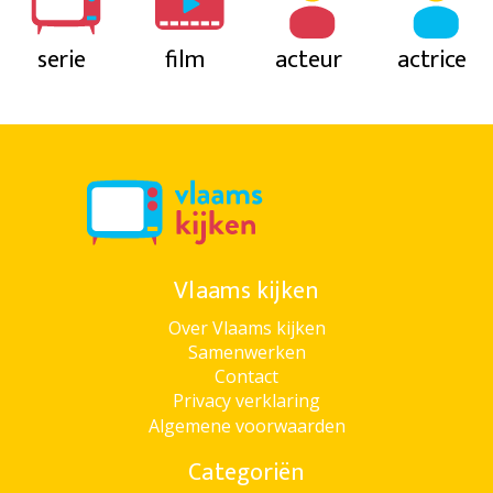
serie
film
acteur
actrice
Vlaams kijken
Over Vlaams kijken
Samenwerken
Contact
Privacy verklaring
Algemene voorwaarden
Categoriën