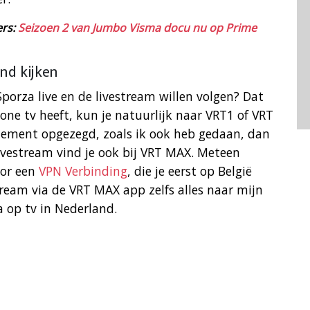
ers:
Seizoen 2 van Jumbo Visma docu nu op Prime
and kijken
 Sporza live en de livestream willen volgen? Dat
ne tv heeft, kun je natuurlijk naar VRT1 of VRT
nement opgezegd, zoals ik ook heb gedaan, dan
ivestream vind je ook bij VRT MAX. Meteen
oor een
VPN Verbinding
, die je eerst op België
tream via de VRT MAX app zelfs alles naar mijn
a op tv in Nederland.