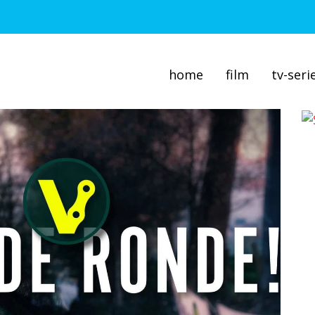
home
film
tv-seri