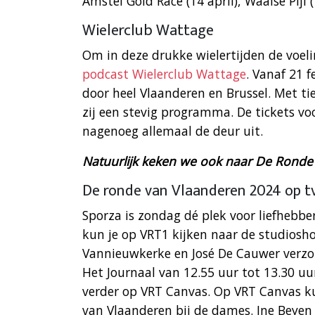
Amstel Gold Race (14 april), Waalse Pijl 
Wielerclub Wattage
Om in deze drukke wielertijden de voelin
podcast Wielerclub Wattage
. Vanaf 21 
door heel Vlaanderen en Brussel. Met 
zij een stevig programma. De tickets voo
nagenoeg allemaal de deur uit.
Natuurlijk keken we ook naar De Ronde 
De ronde van Vlaanderen 2024 op t
Sporza is zondag dé plek voor liefhebb
kun je op VRT1 kijken naar de studios
Vannieuwkerke en José De Cauwer verzo
Het Journaal van 12.55 uur tot 13.30 uu
verder op VRT Canvas. Op VRT Canvas ku
van Vlaanderen bij de dames. Ine Beye