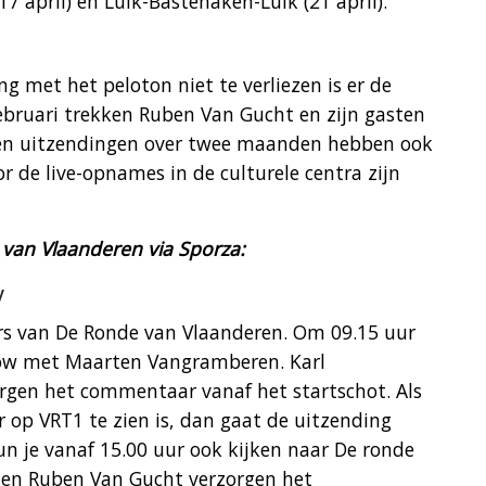
(17 april) en Luik-Bastenaken-Luik (21 april).
g met het peloton niet te verliezen is er de
februari trekken Ruben Van Gucht en zijn gasten
tien uitzendingen over twee maanden hebben ook
r de live-opnames in de culturele centra zijn
van Vlaanderen via Sporza:
v
ers van De Ronde van Vlaanderen. Om 09.15 uur
how met Maarten Vangramberen. Karl
rgen het commentaar vanaf het startschot. Als
r op VRT1 te zien is, dan gaat de uitzending
n je vanaf 15.00 uur ook kijken naar De ronde
n en Ruben Van Gucht verzorgen het