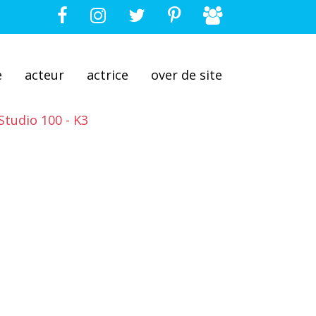
e
acteur
actrice
over de site