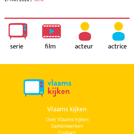
serie
film
acteur
actrice
Vlaams kijken
Over Vlaams kijken
Samenwerken
Contact