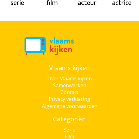
serie
film
acteur
actrice
Vlaams kijken
Over Vlaams kijken
Samenwerken
Contact
Privacy verklaring
Algemene voorwaarden
Categoriën
Serie
Film