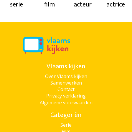
serie
film
acteur
actrice
Vlaams kijken
Over Vlaams kijken
Samenwerken
Contact
Privacy verklaring
Algemene voorwaarden
Categoriën
Serie
Film