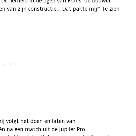
 “De fierheid in de ogen van Frans, de bouwer
ien van zijn constructie… Dat pakte mij!” Te zien
ij volgt het doen en laten van
én na een match uit de Jupiler Pro