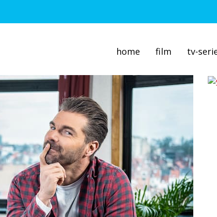
home
film
tv-seri