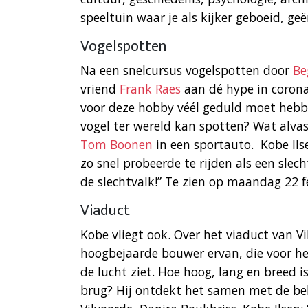
speeltuin waar je als kijker geboeid, g
Vogelspotten
Na een snelcursus vogelspotten door
Be
vriend
Frank Raes
aan dé hype in corona
voor deze hobby véél geduld moet hebbe
vogel ter wereld kan spotten? Wat alvast
Tom Boonen
in een sportauto. Kobe Ils
zo snel probeerde te rijden als een slec
de slechtvalk!” Te zien op maandag 22 f
Viaduct
Kobe vliegt ook. Over het viaduct van 
hoogbejaarde bouwer ervan, die voor het
de lucht ziet. Hoe hoog, lang en breed is
brug? Hij ontdekt het samen met de b