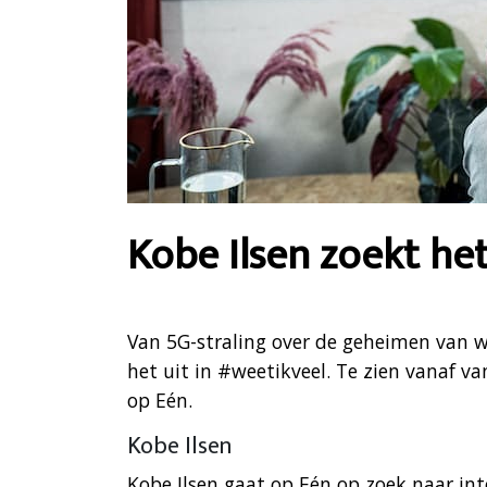
Kobe Ilsen zoekt het
Van 5G-straling over de geheimen van we
het uit in #weetikveel. Te zien vanaf 
op Eén.
Kobe Ilsen
Kobe Ilsen gaat op Eén op zoek naar in