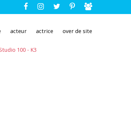
e
acteur
actrice
over de site