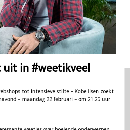
 uit in #weetikveel
bshops tot intensieve stilte – Kobe Ilsen zoekt
vanavond – maandag 22 februari – om 21.25 uur
teressante weetjes over boeiende onderwerpen