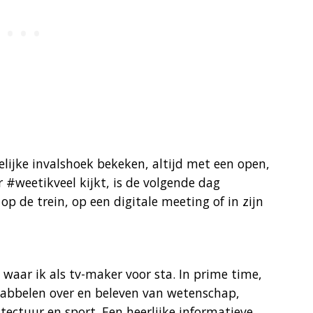
lijke invalshoek bekeken, altijd met een open,
r #weetikveel kijkt, is de volgende dag
 de trein, op een digitale meeting of in zijn
s waar ik als tv-maker voor sta. In prime time,
babbelen over en beleven van wetenschap,
itectuur en sport. Een heerlijke informatieve