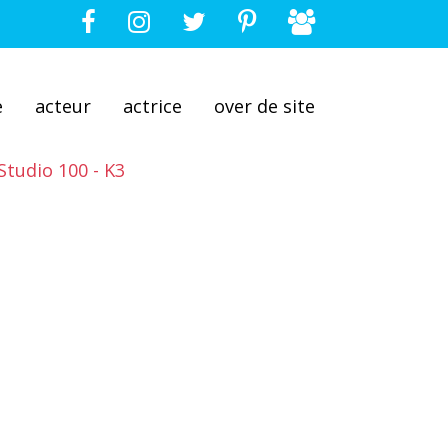
e
acteur
actrice
over de site