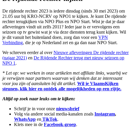
De rijdende rechter 2023 is iedere dinsdag (sinds 30 mei 2023) om
21.05 uur bij KRO-NCRV op NPO1 te kijken. Je kunt De rijdende
rechter terugkijken via NPO Plus en NPO Start. Wist je dat je daar
afleveringen vindt uit zelfs 2011? Ieder jaar is er vervolgens een
seizoen op tv gewist wat je via deze diensten terug kunt kijken. Wil
je dit vanuit het buitenland doen, zorg dan voor een
VPN
Verbinding
, die je op Nederland zet en ga dan naar NPO Start.
We schreven eerder al over
Nieuwe afleveringen De rijdende rechter
(najaar 2021)
en
De Rijdende Rechter terug met nieuw seizoen op
NPO 1
.
* Let op: we werken in onze artikelen met affiliate links, waarbij we
je verwijzen naar partners waarvan wij denken dat ze interessant
voor jou zijn of aansluiten bij dit artikel.
Wil je VlaamsKijken
steunen, klik hier en ontdek alle mogelijkheden op een rijtje.
Altijd op zoek naar leuks om te kijken:
Schrijf je in voor onze
nieuwsbrief
Volg via andere social media-kanalen zoals
Instagram
,
WhatsApp
en
TikTok
.
Klets mee in de
Facebook-groep
.