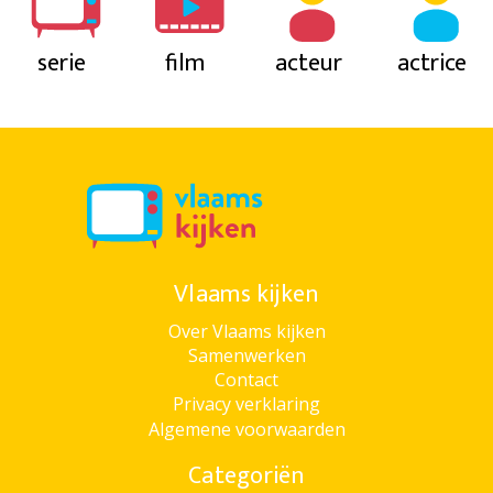
serie
film
acteur
actrice
Vlaams kijken
Over Vlaams kijken
Samenwerken
Contact
Privacy verklaring
Algemene voorwaarden
Categoriën