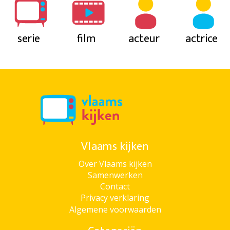
serie
film
acteur
actrice
Vlaams kijken
Over Vlaams kijken
Samenwerken
Contact
Privacy verklaring
Algemene voorwaarden