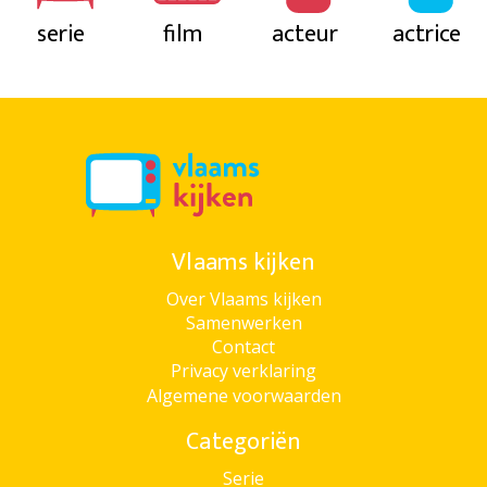
serie
film
acteur
actrice
Vlaams kijken
Over Vlaams kijken
Samenwerken
Contact
Privacy verklaring
Algemene voorwaarden
Categoriën
Serie