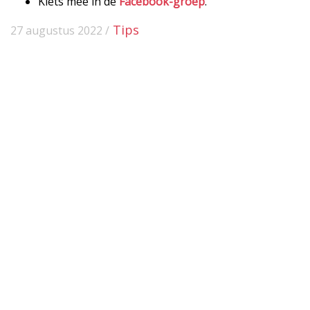
Klets mee in de
Facebook-groep
.
Tips
27 augustus 2022 /