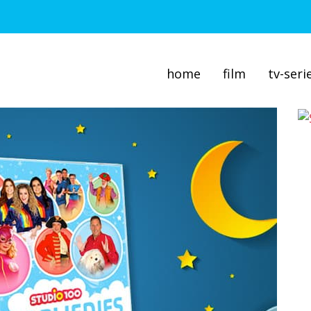
home
film
tv-seri