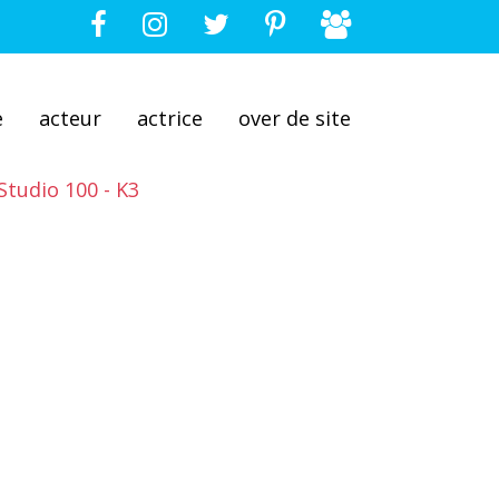
e
acteur
actrice
over de site