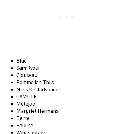
Blue
​Sam Ryder
​Clouseau
​Pommelien Thijs
​Niels Destadsbader
​CAMILLE
​Metejoor
​Margriet Hermans
​Berre
​Pauline
​Wim Soutaer