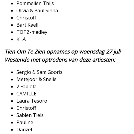
​Pommelien Thijs
​Olivia & Paul Sinha
​Christoff
​Bart Kaëll
​TOTZ-medley
​K.I.A.
Tien Om Te Zien opnames op woensdag 27 juli
Westende met optredens van deze artiesten:
Sergio & Sam Gooris
​Metejoor & Snelle
​2 Fabiola
​CAMILLE
​Laura Tesoro
​Christoff
​Sabien Tiels
​Pauline
​Danzel