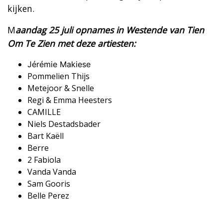
kijken.
M
aandag 25 juli opnames in Westende van Tien
Om Te Zien met deze artiesten:
Jérémie Makiese
​Pommelien Thijs
​Metejoor & Snelle
​Regi & Emma Heesters
​CAMILLE
​Niels Destadsbader
​Bart Kaëll
​Berre
​2 Fabiola
​Vanda Vanda
​Sam Gooris
​Belle Perez