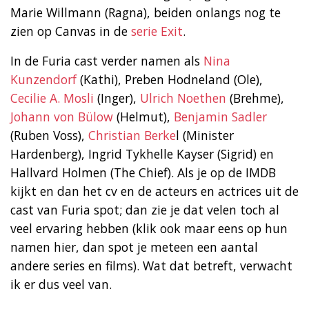
Marie Willmann (Ragna), beiden onlangs nog te
zien op Canvas in de
serie Exit
.
In de Furia cast verder namen als
Nina
Kunzendorf
(Kathi), Preben Hodneland (Ole),
Cecilie A. Mosli
(Inger),
Ulrich Noethen
(Brehme),
Johann von Bülow
(Helmut),
Benjamin Sadler
(Ruben Voss),
Christian Berke
l (Minister
Hardenberg), Ingrid Tykhelle Kayser (Sigrid) en
Hallvard Holmen (The Chief). Als je op de IMDB
kijkt en dan het cv en de acteurs en actrices uit de
cast van Furia spot; dan zie je dat velen toch al
veel ervaring hebben (klik ook maar eens op hun
namen hier, dan spot je meteen een aantal
andere series en films). Wat dat betreft, verwacht
ik er dus veel van.