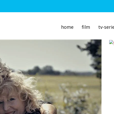
home
film
tv-seri