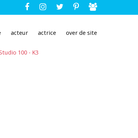
e
acteur
actrice
over de site