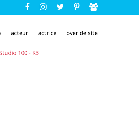
e
acteur
actrice
over de site