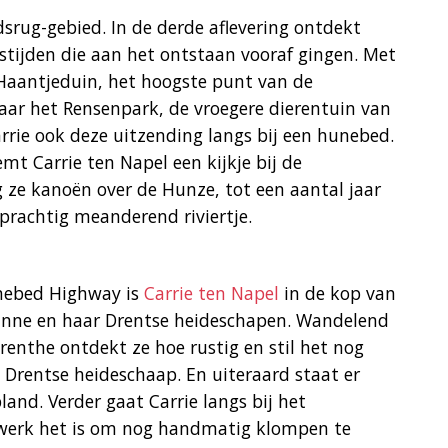
srug-gebied. In de derde aflevering ontdekt
stijden die aan het ontstaan vooraf gingen. Met
 Haantjeduin, het hoogste punt van de
ar het Rensenpark, de vroegere dierentuin van
rrie ook deze uitzending langs bij een hunebed.
t Carrie ten Napel een kijkje bij de
 ze kanoën over de Hunze, tot een aantal jaar
prachtig meanderend riviertje.
unebed Highway is
Carrie ten Napel
in de kop van
anne en haar Drentse heideschapen. Wandelend
enthe ontdekt ze hoe rustig en stil het nog
t Drentse heideschaap. En uiteraard staat er
and. Verder gaat Carrie langs bij het
werk het is om nog handmatig klompen te