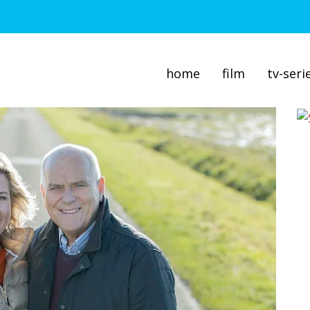
home
film
tv-seri