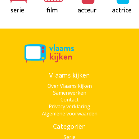
serie
film
acteur
actrice
Vlaams kijken
Over Vlaams kijken
Samenwerken
Contact
Privacy verklaring
Algemene voorwaarden
Categoriën
Serie