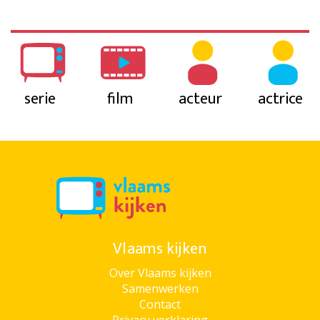
serie
film
acteur
actrice
Vlaams kijken
Over Vlaams kijken
Samenwerken
Contact