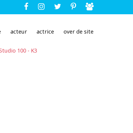
e
acteur
actrice
over de site