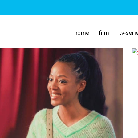
home
film
tv-seri