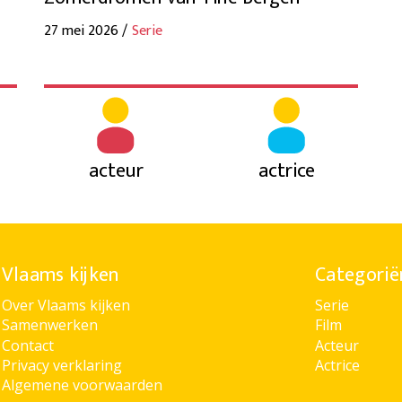
27 mei 2026 /
Serie
acteur
actrice
Vlaams kijken
Categorië
Over Vlaams kijken
Serie
Samenwerken
Film
Contact
Acteur
Privacy verklaring
Actrice
Algemene voorwaarden