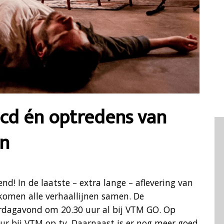
, cd én optredens van
on
nd! In de laatste – extra lange – aflevering van
 komen alle verhaallijnen samen. De
derdagavond om 20.30 uur al bij VTM GO. Op
ur bij VTM op tv. Daarnaast is er nog meer goed