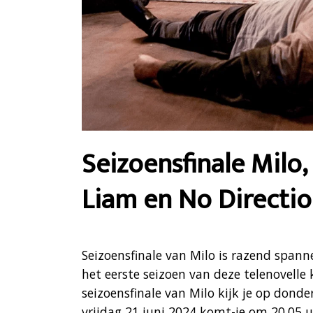
Seizoensfinale Milo
Liam en No Directi
Seizoensfinale van Milo is razend spanne
het eerste seizoen van deze telenovelle
seizoensfinale van Milo kijk je op don
vrijdag 21 juni 2024 komt-ie om 20.05 u