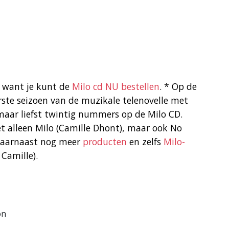
 want je kunt de
Milo cd NU bestellen
. * Op de
rste seizoen van de muzikale telenovelle met
 maar liefst twintig nummers op de Milo CD.
et alleen Milo (Camille Dhont), maar ook No
n daarnaast nog meer
producten
en zelfs
Milo-
Camille).
on