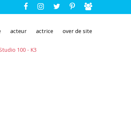
e
acteur
actrice
over de site