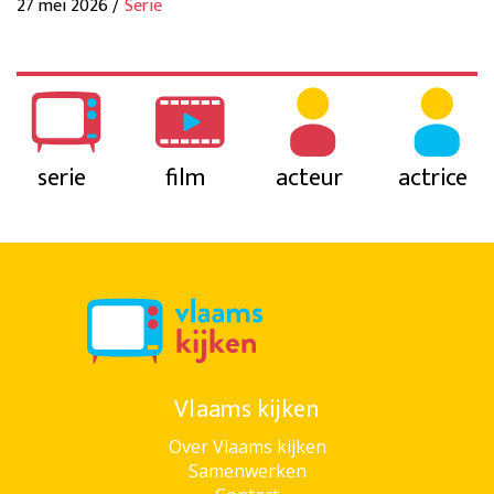
27 mei 2026 /
Serie
serie
film
acteur
actrice
Vlaams kijken
Over Vlaams kijken
Samenwerken