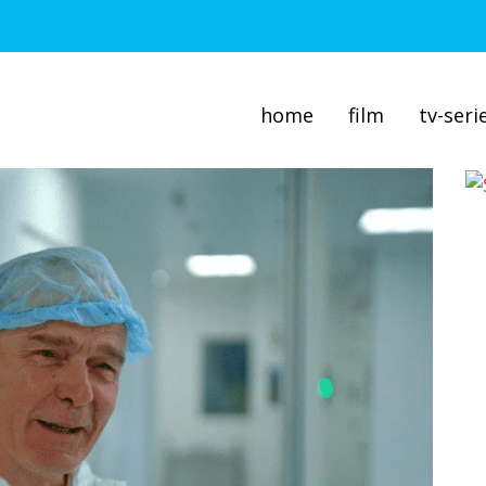
home
film
tv-seri