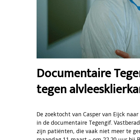
Documentaire Tegen
tegen alvleesklierk
De zoektocht van Casper van Eijck naar 
in de documentaire Tegengif. Vastberade
zijn patiënten, die vaak niet meer te ge
maandag 11 maart – om 22.20 uur bij