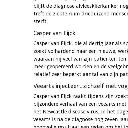
blijft de diagnose alvleesklierkanker nog
treft de ziekte ruim drieduizend mense
sterft.
Casper van Eijck
Casper van Eijck, die al dertig jaar als
zoekt volhardend naar een nieuwe, werk
waaraan hij veel van zijn patiënten ten
meer geopereerd worden en de veelgebr
relatief zeer beperkt aantal van zijn pa
Veearts injecteert zichzelf met vog
Casper van Eijck raakt tijdens zijn zoe
bijzondere verhaal van een veearts met a
het Newcastle disease virus, in het dag
veearts is na de diagnose nog zeven jaar
hoopvolle resultaat een reden om het in