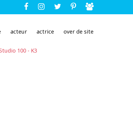
e
acteur
actrice
over de site