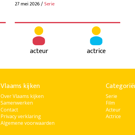
27 mei 2026 /
Serie
acteur
actrice
Vlaams kijken
Categorië
Over Vlaams kijken
Serie
Samenwerken
Film
Contact
Acteur
Privacy verklaring
Actrice
Algemene voorwaarden