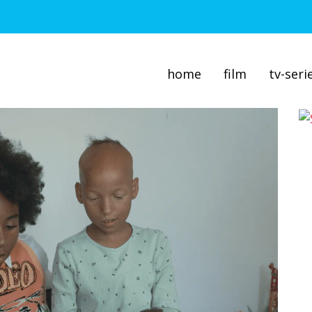
home
film
tv-seri