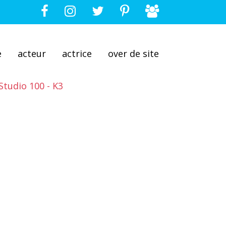
e
acteur
actrice
over de site