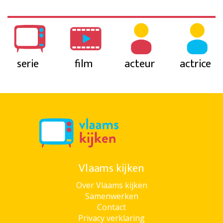
serie
film
acteur
actrice
Vlaams kijken
Over Vlaams kijken
Samenwerken
Contact
Privacy verklaring