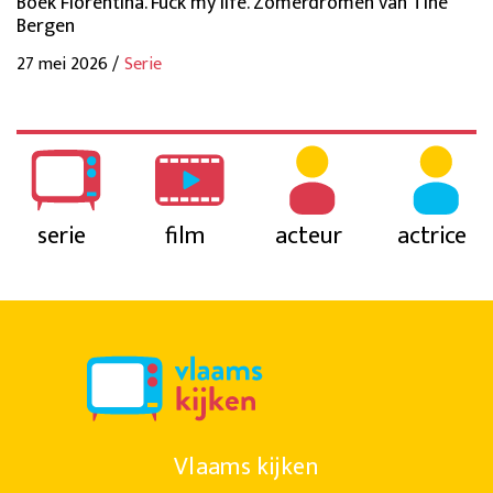
Boek Florentina. Fuck my life. Zomerdromen van Tine
Bergen
27 mei 2026 /
Serie
serie
film
acteur
actrice
Vlaams kijken