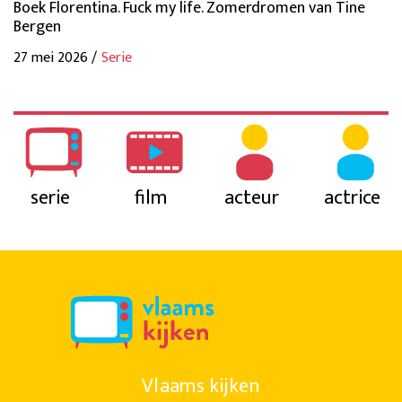
Boek Florentina. Fuck my life. Zomerdromen van Tine
Bergen
27 mei 2026 /
Serie
serie
film
acteur
actrice
Vlaams kijken