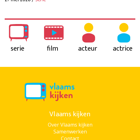
serie
film
acteur
actrice
Vlaams kijken
Over Vlaams kijken
Samenwerken
Contact