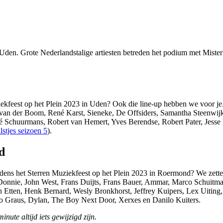
n Uden. Grote Nederlandstalige artiesten betreden het podium met Mist
iekfeest op het Plein 2023 in Uden? Ook die line-up hebben we voor je
van der Boom, René Karst, Sieneke, De Offsiders, Samantha Steenwijk
Schuurmans, Robert van Hemert, Yves Berendse, Robert Pater, Jesse P
stjes seizoen 5
).
d
jdens het Sterren Muziekfeest op het Plein 2023 in Roermond? We zetten
, Donnie, John West, Frans Duijts, Frans Bauer, Ammar, Marco Schuitm
an Etten, Henk Bernard, Wesly Bronkhorst, Jeffrey Kuipers, Lex Uitin
no Graus, Dylan, The Boy Next Door, Xerxes en Danilo Kuiters.
nute altijd iets gewijzigd zijn.