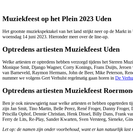
Muziekfeest op het Plein 2023 Uden
Het grootste muziekspektakel van het land strijkt neer op de Markt i
woensdag 14 juni 2023. Hieronder meer over de line-up.
Optredens artiesten Muziekfeest Uden
Welke artiesten er optredens hebben verzorgd tijdens het Sterren Muz
Monique Smit, Django Wagner, Corry Konings, Frans Duijts, Jeroen 
van Barneveld, Raymon Hermans, John de Beer, Mike Peterson, René 
nummer we volgens Gert Verhulst regelmatig gaan horen in
De Verhul
Optredens artiesten Muziekfeest Roermon
Ben je ook nieuwsgierig naar welke artiesten er hebben opgetreden ti
zijn Jan Smit, Tino Martin, Belle Perez, René Froger, Danny Froger
Priscilla Ophof, Dennie Christian, Henk Dissel, Billy Dans, Frank v
Ferry de Lits, Re-Play, Sander Kwarten, Sven Versteeg, Sieneke, Gi
Let op: de namen zijn onder voorbehoud, want er kan natuurlijk last mi