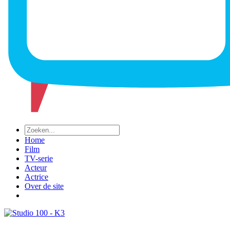
Home
Film
TV-serie
Acteur
Actrice
Over de site