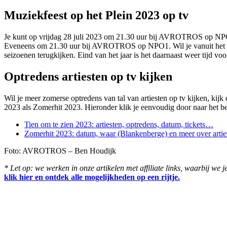
Muziekfeest op het Plein 2023 op tv
Je kunt op vrijdag 28 juli 2023 om 21.30 uur bij AVROTROS op NPO1 
Eveneens om 21.30 uur bij AVROTROS op NPO1. Wil je vanuit het bui
seizoenen terugkijken. Eind van het jaar is het daarnaast weer tijd voo
Optredens artiesten op tv kijken
Wil je meer zomerse optredens van tal van artiesten op tv kijken, k
2023 als Zomerhit 2023. Hieronder klik je eenvoudig door naar het betr
Tien om te zien 2023: artiesten, optredens, datum, tickets…
Zomerhit 2023: datum, waar (Blankenberge) en meer over artie
Foto: AVROTROS – Ben Houdijk
* Let op: we werken in onze artikelen met affiliate links, waarbij we j
klik hier en ontdek alle mogelijkheden op een rijtje.