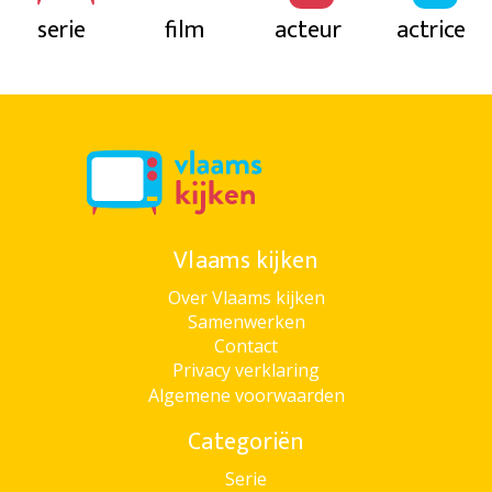
serie
film
acteur
actrice
Vlaams kijken
Over Vlaams kijken
Samenwerken
Contact
Privacy verklaring
Algemene voorwaarden
Categoriën
Serie