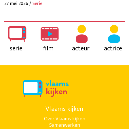
27 mei 2026 /
Serie
serie
film
acteur
actrice
Vlaams kijken
Over Vlaams kijken
Samenwerken