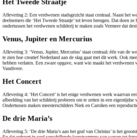
Het Tweede Straatje
Aflevering 2: Een verdwenen stadsgezicht staat centraal. Naast het w
deelnemers die ‘Het Tweede Straatje’ tot leven brengen. Dat doen ze 
ondertussen het verdwenen schilderij te maken zoals Vermeer dat de
Venus, Jupiter en Mercurius
Aflevering 3: ‘Venus, Jupiter, Mercurius’ staat centraal; één van de
te zien hoe creatief Nederland aan de slag gaat met dit werk. Ook mees
hebben verlaten. Een zware opgave, want wie maakt het verdwenen w
Vandivere.
Het Concert
Aflevering 4: ‘Het Concert’ is het enige verdwenen werk waarvan een 
afbeelding van het schilderij proberen om te zetten in een eigentijdse
Ondertussen maken meesterschilders Niek en Carolien een reproducti
De drie Maria’s
Aflevering 5: ‘De drie Maria’s aan het graf van Christus’ is het groo
En dat gebeurt in veel verschillende kunstvormen; van weven tot fotog