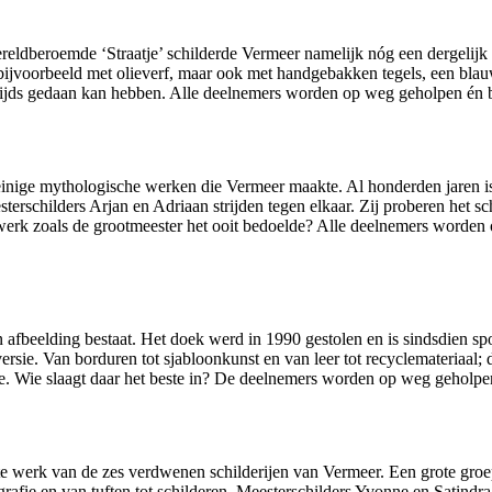
ereldberoemde ‘Straatje’ schilderde Vermeer namelijk nóg een dergelijk
bijvoorbeeld met olieverf, maar ook met handgebakken tegels, een blau
stijds gedaan kan hebben. Alle deelnemers worden op weg geholpen én 
 weinige mythologische werken die Vermeer maakte. Al honderden jaren 
terschilders Arjan en Adriaan strijden tegen elkaar. Zij proberen het sch
erk zoals de grootmeester het ooit bedoelde? Alle deelnemers worden 
afbeelding bestaat. Het doek werd in 1990 gestolen en is sindsdien sp
 versie. Van borduren tot sjabloonkunst en van leer tot recyclemateriaal;
e. Wie slaagt daar het beste in? De deelnemers worden op weg geholpe
tste werk van de zes verdwenen schilderijen van Vermeer. Een grote gro
rafie en van tuften tot schilderen. Meesterschilders Yvonne en Satindra