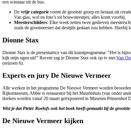
een winnaar uit de bus.
De
vrije categorie
vormt de grootste groep en bestaat uit crea
Van glas, wol en foto’s tot bouwsteentjes; alles komt voorbij.
Meesterschilders
: Elke week zetten twee gedreven meesterschil
zoals de grootmeester dat destijds gedaan zou hebben. Hierbij k
Dionne Stax
Dionne Stax is de presentatrice van dit kunstprogramma: “Het is bijzon
kijk mijn ogen uit!” Recent zag je Dionne Stax ook op tv met
Van On
(seizoen 6).
Experts en jury De Nieuwe Vermeer
Alle werken in het programma De Nieuwe Vermeer worden beoordeel
Rijksmuseum, Abbie is restaurator bij het Mauritshuis (van onder and
doeken worden vanaf 20 maart geëxposeerd in Museum Prinsenhof De
Wist je dat Pieter Roelofs ook het boek heeft gemaakt bij de grootst
De Nieuwe Vermeer kijken