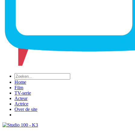
Home
Film
TV-serie
Acteur
Actrice
Over de site