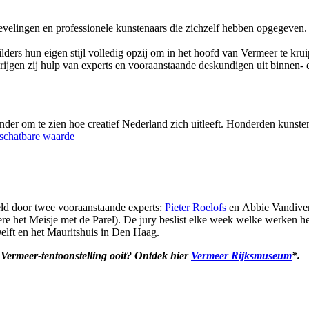
tievelingen en professionele kunstenaars die zichzelf hebben opgegeven
ders hun eigen stijl volledig opzij om in het hoofd van Vermeer te kru
rijgen zij hulp van experts en vooraanstaande deskundigen uit binnen- 
der om te zien hoe creatief Nederland zich uitleeft. Honderden kunstena
schatbare waarde
d door twee vooraanstaande experts:
Pieter Roelofs
en Abbie Vandivere
ere het Meisje met de Parel). De jury beslist elke week welke werken he
lft en het Mauritshuis in Den Haag.
e Vermeer-tentoonstelling ooit? Ontdek hier
Vermeer Rijksmuseum
*.