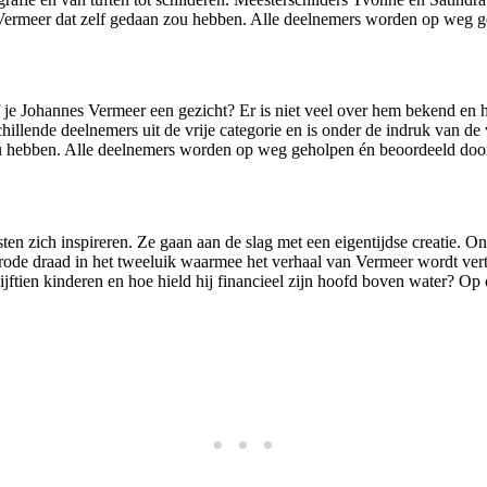
als Vermeer dat zelf gedaan zou hebben. Alle deelnemers worden op weg 
e Johannes Vermeer een gezicht? Er is niet veel over hem bekend en het 
schillende deelnemers uit de vrije categorie en is onder de indruk van d
zou hebben. Alle deelnemers worden op weg geholpen én beoordeeld door
en zich inspireren. Ze gaan aan de slag met een eigentijdse creatie. O
de draad in het tweeluik waarmee het verhaal van Vermeer wordt vertel
ftien kinderen en hoe hield hij financieel zijn hoofd boven water? Op