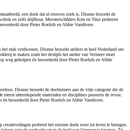
 straatbeeld, een doek dat al eeuwen zoek is. Dionne bezoekt de
wdruk en zelfs drijfhout. Meesterschilders Kim en Titus proberen
beoordeeld door Pieter Roelofs en Abbie Vandivere.
is het stuk verdwenen. Dionne bezoekt ateliers in heel Nederland om
ilderij te maken zoals het destijds het atelier van Vermeer moet
op weg geholpen én beoordeeld door Pieter Roelofs en Abbie
oorloos. Dionne bezoekt de deelnemers aan de vrije categorie die de
 de meest uiteenlopende materialen en disciplines passeren de revue.
n én beoordeeld door Pieter Roelofs en Abbie Vandivere.
ep creatievelingen probeert het enorme doek weer tot leven te brengen.
 krijgen juist de opdracht om in de huid van Vermeer te kruipen. Zij