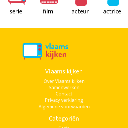
serie
film
acteur
actrice
Vlaams kijken
Over Vlaams kijken
Samenwerken
Contact
Privacy verklaring
Algemene voorwaarden
Categoriën