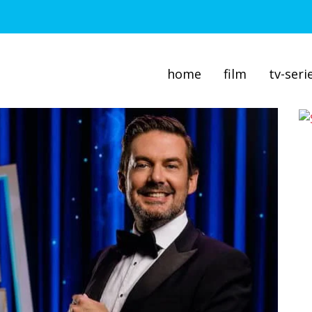
home
film
tv-seri