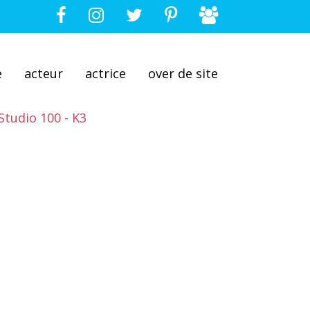
e
acteur
actrice
over de site