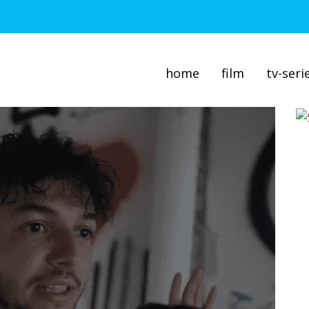
home
film
tv-seri