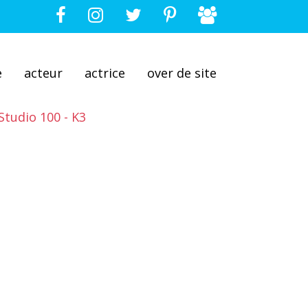
e
acteur
actrice
over de site