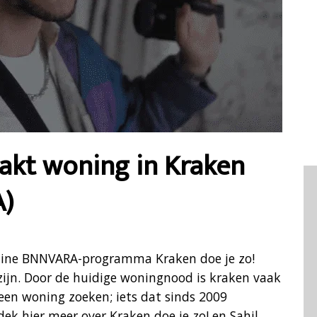
aakt woning in Kraken
A)
online BNNVARA-programma Kraken doe je zo!
zijn. Door de huidige woningnood is kraken vaak
een woning zoeken; iets dat sinds 2009
ek hier meer over Kraken doe je zo! en Sahil