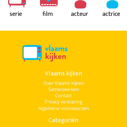
serie
film
acteur
actrice
Vlaams kijken
Over Vlaams kijken
Samenwerken
Contact
Privacy verklaring
Algemene voorwaarden
Categoriën