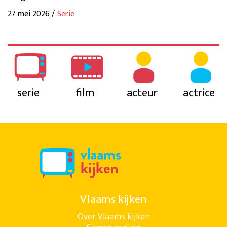
27 mei 2026 /
Serie
serie
film
acteur
actrice
Vlaams kijken
Over Vlaams kijken