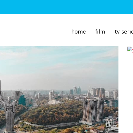
home
film
tv-seri