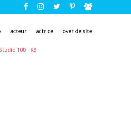
e
acteur
actrice
over de site