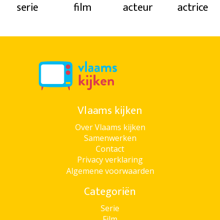
serie
film
acteur
actrice
Vlaams kijken
Over Vlaams kijken
Samenwerken
Contact
Privacy verklaring
Algemene voorwaarden
Categoriën
Serie
Film