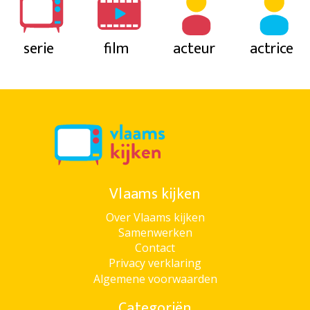
serie
film
acteur
actrice
Vlaams kijken
Over Vlaams kijken
Samenwerken
Contact
Privacy verklaring
Algemene voorwaarden
Categoriën