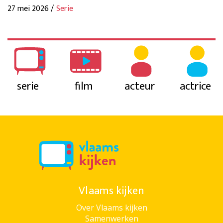
27 mei 2026 /
Serie
serie
film
acteur
actrice
Vlaams kijken
Over Vlaams kijken
Samenwerken