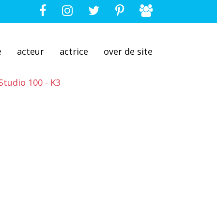
e
acteur
actrice
over de site