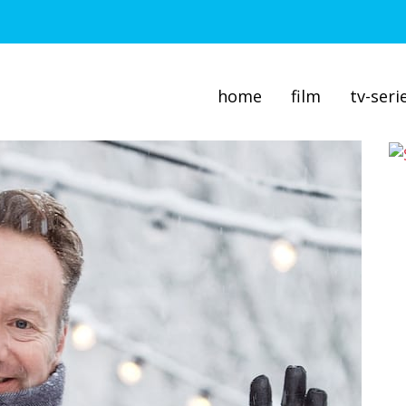
home
film
tv-seri