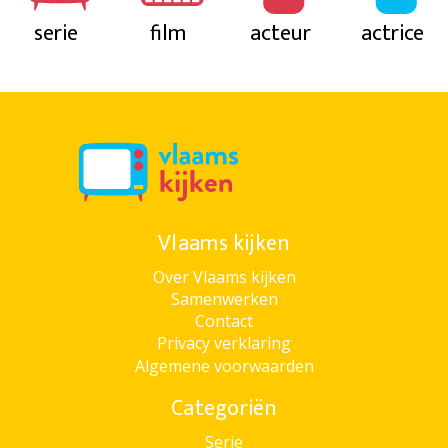
serie
film
acteur
actrice
Vlaams kijken
Over Vlaams kijken
Samenwerken
Contact
Privacy verklaring
Algemene voorwaarden
Categoriën
Serie