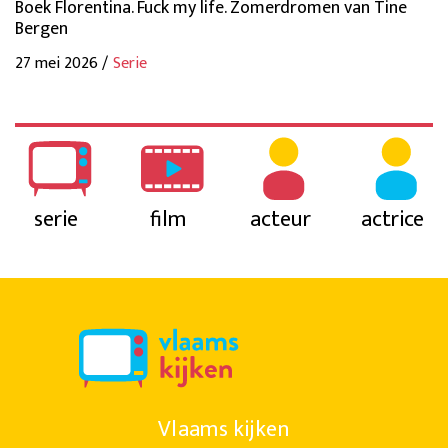
Boek Florentina. Fuck my life. Zomerdromen van Tine
Bergen
27 mei 2026 /
Serie
serie
film
acteur
actrice
Vlaams kijken