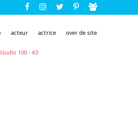
e
acteur
actrice
over de site