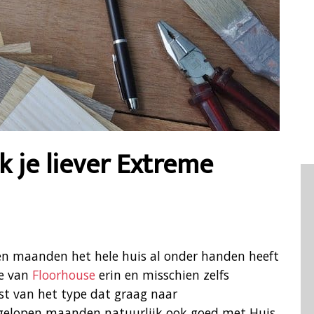
k je liever Extreme
open maanden het hele huis al onder handen heeft
je van
Floorhouse
erin en misschien zelfs
ist van het type dat graag naar
afgelopen maanden natuurlijk ook goed met Huis