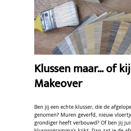
Klussen maar… of kij
Makeover
Ben jij een echte klusser, die de afgel
genomen? Muren geverfd, nieuw vloert
grondiger heeft verbouwd? Of ben jij ju
klusprogramma’s kijkt. Dan zat je de 