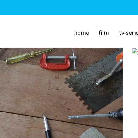
home
film
tv-seri