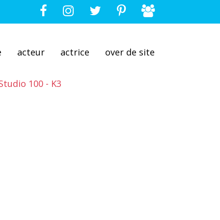
e
acteur
actrice
over de site