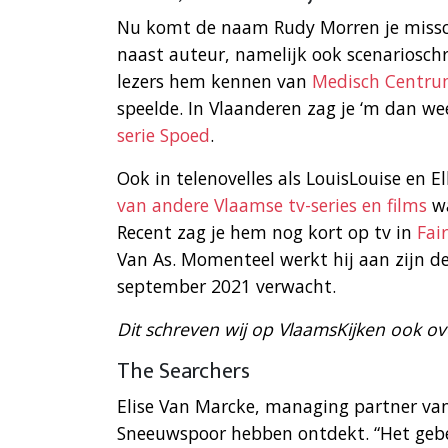
Nu komt de naam Rudy Morren je missch
naast auteur, namelijk ook scenariosch
lezers hem kennen van
Medisch Centru
speelde. In Vlaanderen zag je ‘m dan we
serie Spoed
.
Ook in telenovelles als LouisLouise en El
van andere Vlaamse tv-series en films
wa
Recent zag je hem nog kort op tv in
Fai
Van As. Momenteel werkt hij aan zijn d
september 2021 verwacht.
Dit schreven wij op VlaamsKijken ook o
The Searchers
Elise Van Marcke, managing partner van 
Sneeuwspoor hebben ontdekt. “Het gebe