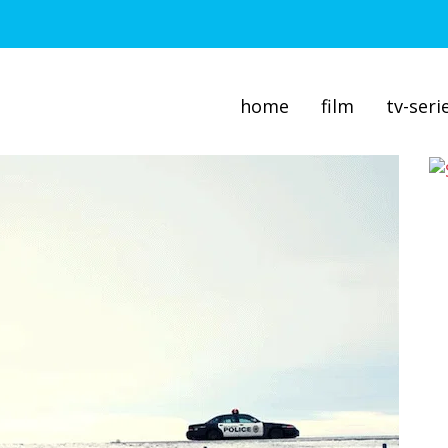
home
film
tv-seri