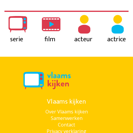
serie
film
acteur
actrice
Vlaams kijken
Over Vlaams kijken
Samenwerken
Contact
Privacy verklaring