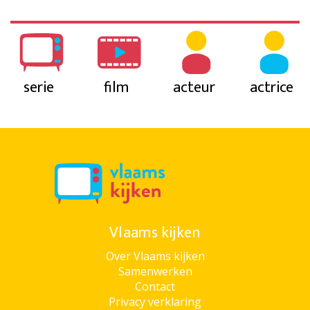
serie
film
acteur
actrice
Vlaams kijken
Over Vlaams kijken
Samenwerken
Contact
Privacy verklaring