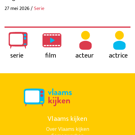
27 mei 2026 /
Serie
serie
film
acteur
actrice
Vlaams kijken
Over Vlaams kijken